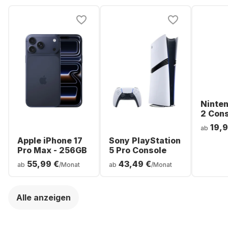
Ninte
2 Con
19,9
ab
Apple iPhone 17
Sony PlayStation
Pro Max - 256GB
5 Pro Console
55,99 €
43,49 €
ab
/Monat
ab
/Monat
Alle anzeigen