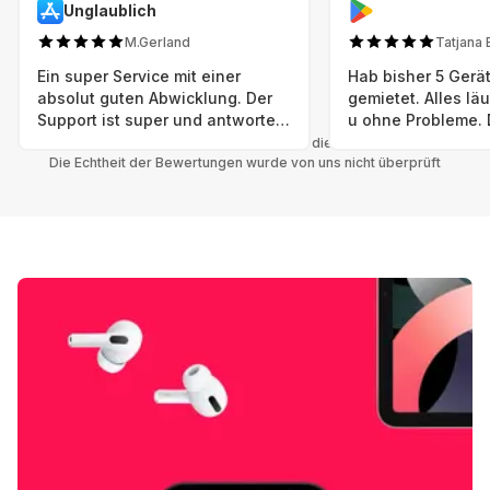
Unglaublich
M.Gerland
Tatjana 
Ein super Service mit einer
Hab bisher 5 Gerät
absolut guten Abwicklung. Der
gemietet. Alles lä
Support ist super und antworte
u ohne Probleme. 
sogar Sonntag. Preise sind Fair!
sind in einem abso
Alle Bewertungen beziehen sich auf die Grover App.
Die Echtheit der Bewertungen wurde von uns nicht überprüft
einwandfreien Zus
neu. Selbst wenn 
bereits einen Vorm
das ist nicht zu e
Auswahl an versc
Geräten u Herstell
Nachhaltig u wer 
mal wieder ein ne
hat (Xbox, Smartw
Smartphone etc), 
Grover nur empfeh
Möglichkeit eines
besteht nach Mietz
wieder! 😊