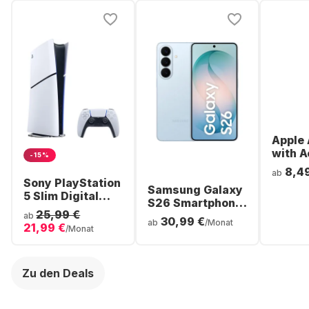
Apple 
with A
-15%
Noise
8,4
ab
Cancel
Sony PlayStation
Samsung Galaxy
ear Bl
5 Slim Digital
S26 Smartphone
Headp
Console
25,99 €
- 256GB - Dual
ab
30,99 €
ab
/Monat
21,99 €
SIM
/Monat
Zu den Deals