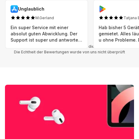
Unglaublich
M.Gerland
Tatjana 
Ein super Service mit einer
Hab bisher 5 Gerät
absolut guten Abwicklung. Der
gemietet. Alles lä
Support ist super und antworte
u ohne Probleme. 
sogar Sonntag. Preise sind Fair!
sind in einem abso
Alle Bewertungen beziehen sich auf die Grover App.
Die Echtheit der Bewertungen wurde von uns nicht überprüft
einwandfreien Zus
neu. Selbst wenn 
bereits einen Vorm
das ist nicht zu e
Auswahl an versc
Geräten u Herstell
Nachhaltig u wer 
mal wieder ein ne
hat (Xbox, Smartw
Smartphone etc), 
Grover nur empfeh
Möglichkeit eines
besteht nach Mietz
wieder! 😊