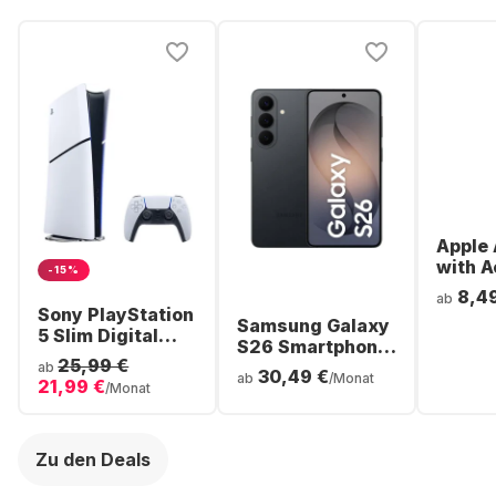
Apple 
with A
-15%
Noise
8,4
ab
Cancel
Sony PlayStation
Samsung Galaxy
ear Bl
5 Slim Digital
S26 Smartphone
Headp
Console
25,99 €
- 256GB - Dual
ab
30,49 €
ab
/Monat
21,99 €
SIM
/Monat
Zu den Deals