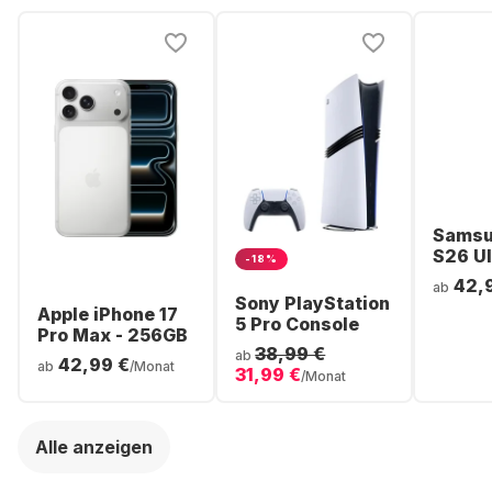
Samsu
S26 Ul
-18%
Smartp
42,
ab
256GB 
Sony PlayStation
Apple iPhone 17
5 Pro Console
Pro Max - 256GB
38,99 €
ab
42,99 €
ab
/Monat
31,99 €
/Monat
Alle anzeigen