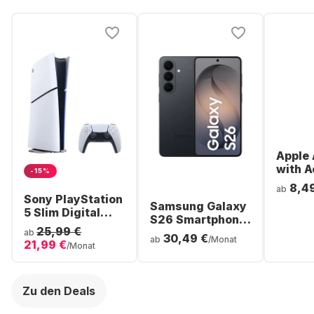
Apple 
with A
-15%
Noise
8,4
ab
Cancel
Sony PlayStation
Samsung Galaxy
ear Bl
5 Slim Digital
S26 Smartphone
Headp
Console
25,99 €
- 256GB - Dual
ab
30,49 €
ab
/Monat
21,99 €
SIM
/Monat
Zu den Deals