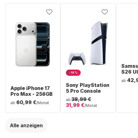
Samsu
S26 Ul
-18%
Smartp
42,
ab
256GB 
Sony PlayStation
Apple iPhone 17
5 Pro Console
Pro Max - 256GB
38,99 €
ab
60,99 €
ab
/Monat
31,99 €
/Monat
Alle anzeigen