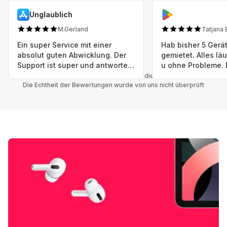
Unglaublich
M.Gerland
Tatjana 
Ein super Service mit einer
Hab bisher 5 Gerät
absolut guten Abwicklung. Der
gemietet. Alles lä
Support ist super und antworte
u ohne Probleme. 
sogar Sonntag. Preise sind Fair!
sind in einem abso
Alle Bewertungen beziehen sich auf die Grover App.
Die Echtheit der Bewertungen wurde von uns nicht überprüft
einwandfreien Zus
neu. Selbst wenn 
bereits einen Vorm
das ist nicht zu e
Auswahl an versc
Geräten u Herstell
Nachhaltig u wer 
mal wieder ein ne
hat (Xbox, Smartw
Smartphone etc), 
Grover nur empfeh
Möglichkeit eines
besteht nach Mietz
wieder! 😊