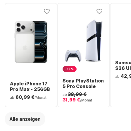
Samsu
S26 Ul
-18%
Smartp
42,
ab
256GB 
Sony PlayStation
Apple iPhone 17
5 Pro Console
Pro Max - 256GB
38,99 €
ab
60,99 €
ab
/Monat
31,99 €
/Monat
Alle anzeigen