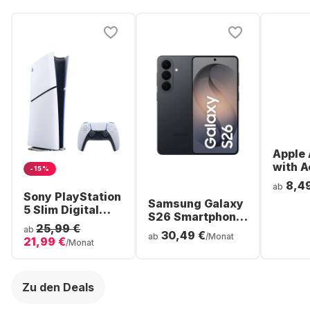
Apple 
with A
-15%
Noise
8,4
ab
Cancel
Sony PlayStation
Samsung Galaxy
ear Bl
5 Slim Digital
S26 Smartphone
Headp
Console
25,99 €
- 256GB - Dual
ab
30,49 €
ab
/Monat
21,99 €
SIM
/Monat
Zu den Deals