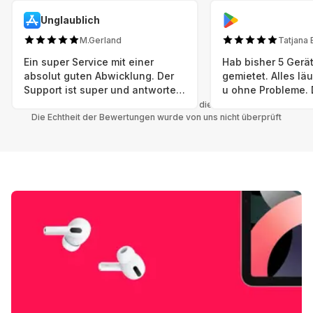
Unglaublich
M.Gerland
Tatjana 
Ein super Service mit einer
Hab bisher 5 Gerät
absolut guten Abwicklung. Der
gemietet. Alles lä
Support ist super und antworte
u ohne Probleme. 
sogar Sonntag. Preise sind Fair!
sind in einem abso
Alle Bewertungen beziehen sich auf die Grover App.
Die Echtheit der Bewertungen wurde von uns nicht überprüft
einwandfreien Zus
neu. Selbst wenn 
bereits einen Vorm
das ist nicht zu e
Auswahl an versc
Geräten u Herstell
Nachhaltig u wer 
mal wieder ein ne
hat (Xbox, Smartw
Smartphone etc), 
Grover nur empfeh
Möglichkeit eines
besteht nach Mietz
wieder! 😊