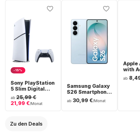
Apple 
with A
-15%
Noise
8,4
ab
Cancel
Sony PlayStation
Samsung Galaxy
ear Bl
5 Slim Digital
S26 Smartphone
Headp
Console
25,99 €
- 256GB - Dual
ab
30,99 €
ab
/Monat
21,99 €
SIM
/Monat
Zu den Deals