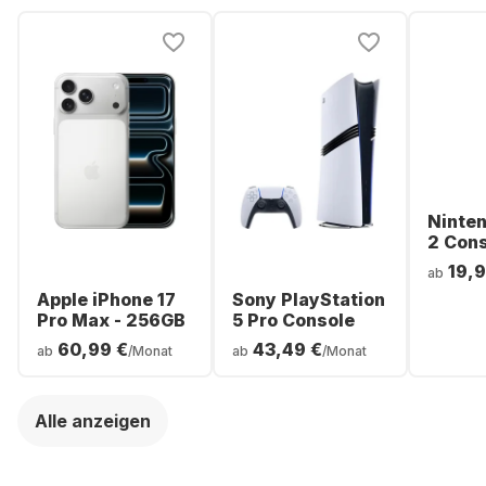
Ninte
2 Con
19,9
ab
Apple iPhone 17
Sony PlayStation
Pro Max - 256GB
5 Pro Console
60,99 €
43,49 €
ab
/Monat
ab
/Monat
Alle anzeigen