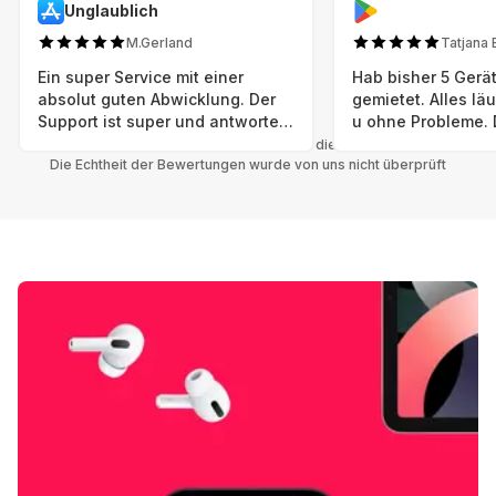
Unglaublich
M.Gerland
Tatjana 
Ein super Service mit einer
Hab bisher 5 Gerät
absolut guten Abwicklung. Der
gemietet. Alles lä
Support ist super und antworte
u ohne Probleme. 
sogar Sonntag. Preise sind Fair!
sind in einem abso
Alle Bewertungen beziehen sich auf die Grover App.
Die Echtheit der Bewertungen wurde von uns nicht überprüft
einwandfreien Zus
neu. Selbst wenn 
bereits einen Vorm
das ist nicht zu e
Auswahl an versc
Geräten u Herstell
Nachhaltig u wer 
mal wieder ein ne
hat (Xbox, Smartw
Smartphone etc), 
Grover nur empfeh
Möglichkeit eines
besteht nach Mietz
wieder! 😊