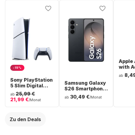
Apple 
with A
-15%
Noise
8,4
ab
Cancel
Sony PlayStation
Samsung Galaxy
ear Bl
5 Slim Digital
S26 Smartphone
Headp
Console
25,99 €
- 256GB - Dual
ab
30,49 €
ab
/Monat
21,99 €
SIM
/Monat
Zu den Deals