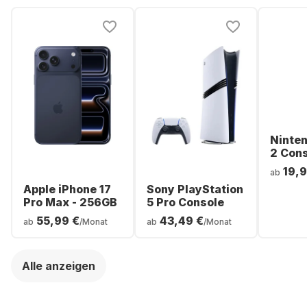
Ninte
2 Con
19,9
ab
Apple iPhone 17
Sony PlayStation
Pro Max - 256GB
5 Pro Console
55,99 €
43,49 €
ab
/Monat
ab
/Monat
Alle anzeigen