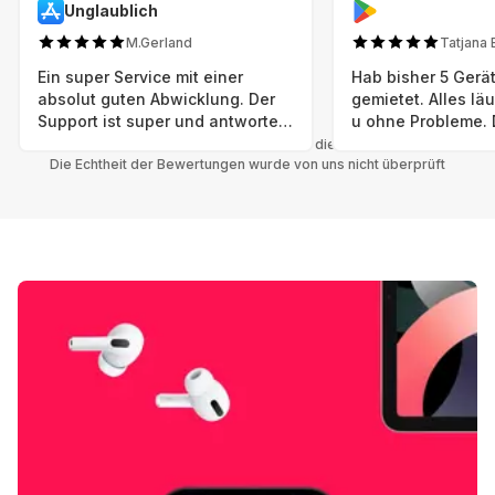
Unglaublich
M.Gerland
Tatjana 
Ein super Service mit einer
Hab bisher 5 Gerät
absolut guten Abwicklung. Der
gemietet. Alles lä
Support ist super und antworte
u ohne Probleme. 
sogar Sonntag. Preise sind Fair!
sind in einem abso
Alle Bewertungen beziehen sich auf die Grover App.
Die Echtheit der Bewertungen wurde von uns nicht überprüft
einwandfreien Zus
neu. Selbst wenn 
bereits einen Vorm
das ist nicht zu e
Auswahl an versc
Geräten u Herstell
Nachhaltig u wer 
mal wieder ein ne
hat (Xbox, Smartw
Smartphone etc), 
Grover nur empfeh
Möglichkeit eines
besteht nach Mietz
wieder! 😊