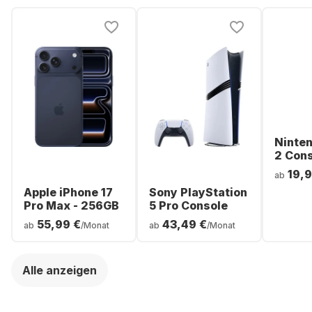
Ninte
2 Con
19,9
ab
Apple iPhone 17
Sony PlayStation
Pro Max - 256GB
5 Pro Console
55,99 €
43,49 €
ab
/Monat
ab
/Monat
Alle anzeigen