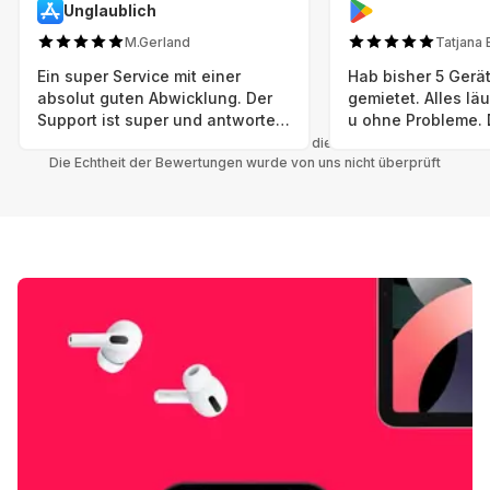
Unglaublich
M.Gerland
Tatjana 
Ein super Service mit einer
Hab bisher 5 Gerät
absolut guten Abwicklung. Der
gemietet. Alles lä
Support ist super und antworte
u ohne Probleme. 
sogar Sonntag. Preise sind Fair!
sind in einem abso
Alle Bewertungen beziehen sich auf die Grover App.
Die Echtheit der Bewertungen wurde von uns nicht überprüft
einwandfreien Zus
neu. Selbst wenn 
bereits einen Vorm
das ist nicht zu e
Auswahl an versc
Geräten u Herstell
Nachhaltig u wer 
mal wieder ein ne
hat (Xbox, Smartw
Smartphone etc), 
Grover nur empfeh
Möglichkeit eines
besteht nach Mietz
wieder! 😊