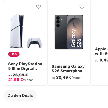
Apple 
with A
-15%
Noise
8,4
ab
Cancel
Sony PlayStation
Samsung Galaxy
ear Bl
5 Slim Digital
S26 Smartphone
Headp
Console
25,99 €
- 256GB - Dual
ab
30,49 €
ab
/Monat
21,99 €
SIM
/Monat
Zu den Deals