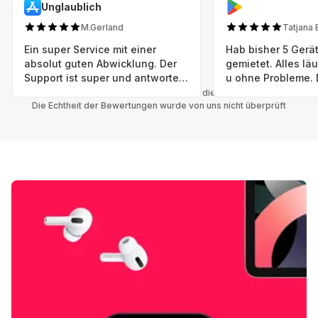
Unglaublich
M.Gerland
Tatjana 
Ein super Service mit einer
Hab bisher 5 Gerät
absolut guten Abwicklung. Der
gemietet. Alles lä
Support ist super und antworte
u ohne Probleme. 
sogar Sonntag. Preise sind Fair!
sind in einem abso
Alle Bewertungen beziehen sich auf die Grover App.
Die Echtheit der Bewertungen wurde von uns nicht überprüft
einwandfreien Zus
neu. Selbst wenn 
bereits einen Vorm
das ist nicht zu e
Auswahl an versc
Geräten u Herstell
Nachhaltig u wer 
mal wieder ein ne
hat (Xbox, Smartw
Smartphone etc), 
Grover nur empfeh
Möglichkeit eines
besteht nach Mietz
wieder! 😊