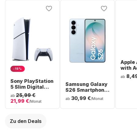
Apple 
with A
-15%
Noise
8,4
ab
Cancel
Sony PlayStation
Samsung Galaxy
ear Bl
5 Slim Digital
S26 Smartphone
Headp
Console
25,99 €
- 256GB - Dual
ab
30,99 €
ab
/Monat
21,99 €
SIM
/Monat
Zu den Deals