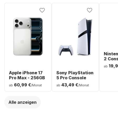
Ninte
2 Con
19,9
ab
Apple iPhone 17
Sony PlayStation
Pro Max - 256GB
5 Pro Console
60,99 €
43,49 €
ab
/Monat
ab
/Monat
Alle anzeigen